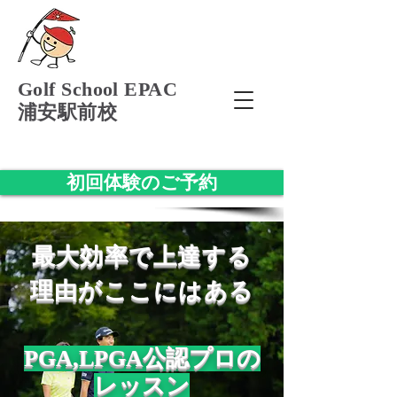
Golf School EPAC
浦安駅前校
初回体験のご予約
​最大効率で上達する
理由がここにはある
PGA,LPGA公認プロの​
レッスン