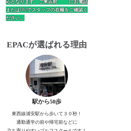
応となります。ご来店前 にお電話
またはDMでスタッフの在籍をご確認く
ださい。
EPACが選ばれる理由
駅から50歩
東西線浦安駅から歩いて３０秒！
​通勤通学の前や帰宅前などに
立ち寄りやすいゴルフスクールです！