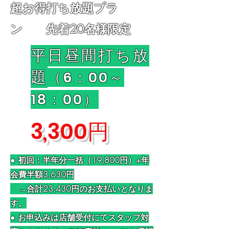
​超お得打ち放題プラ
ン 先着20名様限定
平日昼間打ち放
題
（6：00～
18：00）
​3,300円
● ​初回：半年分一括（19,800円）+年
会費半額3,630円
→合計23,430円のお支払いとなりま
す。
● ​お申込みは店舗受付にてスタッフ対